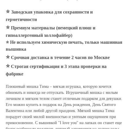
⭐
Заводская упаковка для сохранности и
герметичности
⭐
Премиум материалы (немецкий плюш и
гипоаллергенный холлофайбер)
⭐ Не используем химическую печать, только машинная
вышивка
⭐
Срочная доставка в течение 2 часов по Москве
⭐
Строгая сертификация и 3 этапа проверки на
фабрике
Плюшевый мишка Тима – мягкая игрушка, которую хочется
обнимать и никогда не отпускать. Игрушечный мишка с милым
личиком и мягким телом станет отличным подарком для девушки.
Его можно купить в подарок на День рождения, День Святого
Валентина или любой другой праздник. Мягкий мишка Тима
порадует своей милой внешностью и уютным ощущением при
прикосновении. С вышивкой "I love you" на лапках он станет еще
более особенным подарком, который запомнится на долгие годы.