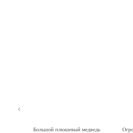
дведь
Большой плюшевый медведь
Огр