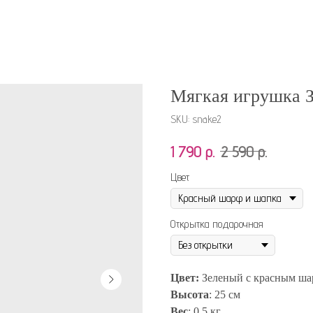
Мягкая игрушка 
SKU:
snake2
1 790
р.
2 590
р.
Цвет
Открытка подарочная
Цвет:
Зеленый с красным ш
Высота
: 25 см
Вес
: 0,5 кг