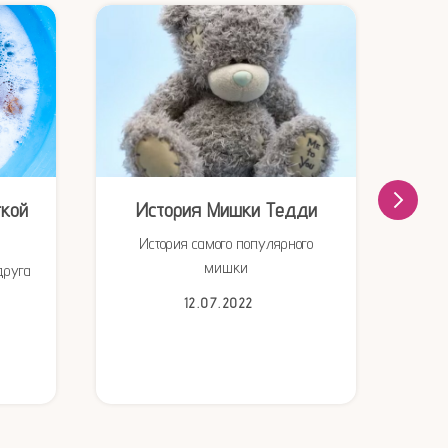
гкой
История Мишки Тедди
30 
История самого популярного
мишки
друга
пр
12.07.2022