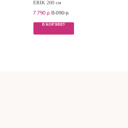
ERIK 200 см
ERI
7 790
р.
13 090
р.
7 9
В КОРЗИНУ