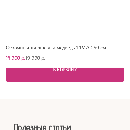
Огромный плюшевый медведь TIMA 250 см
Бо
14 900
р.
19 990
р.
7 
В КОРЗИНУ