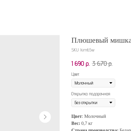
Плюшевый мишка
SKU:
kim65w
1 690
р.
3 670
р.
Цвет
Открытка подарочная
Цвет
: Молочный
Вес:
0,7 кг
Страна производства:
Белар