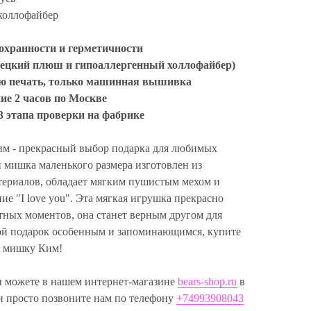
холлофайбер
сохранности и герметичности
ецкий плюш и гипоаллергенный холлофайбер)
ую печать, только машинная вышивка
ние 2
часов
по Москве
3 этапа проверки на фабрике
м - прекрасный выбор подарка для любимых
мишка маленького размера изготовлен из
териалов, обладает мягким пушистым мехом и
ие "I love you". Эта мягкая игрушка прекрасно
тных моментов, она станет верным другом для
ой подарок особенным и запоминающимся, купите
о мишку Ким!
 можете в нашем интернет-магазине
bears-shop.ru
в
и просто позвоните нам по телефону
+74993908043