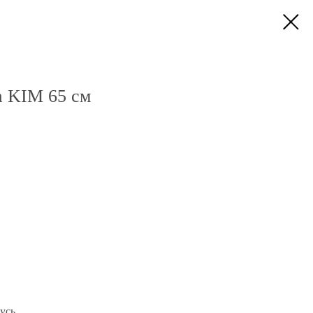
 KIM 65 см
усь