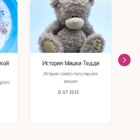
гкой
История Мишки Тедди
30 
История самого популярного
мишки
друга
пр
12.07.2022