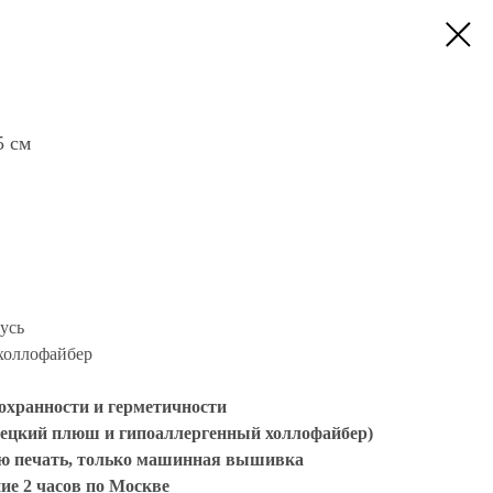
 см
усь
холлофайбер
сохранности и герметичности
ецкий плюш и гипоаллергенный холлофайбер)
ую печать, только машинная вышивка
ие 2 часов по Москве