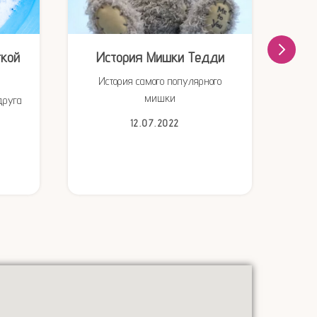
гкой
История Мишки Тедди
30 
История самого популярного
мишки
друга
пр
12.07.2022